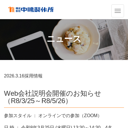
ナ
ビ
ゲ
ー
シ
ニュース
ョ
ン
の
切
替
2026.
3.16
採用情報
Web会社説明会開催のお知らせ
（R8/3/25～R8/5/26）
参加スタイル ： オンラインでの参加（ZOOM）
日 時 ： 令和8年3月25日 (水曜日) 13:30～14:30 4名