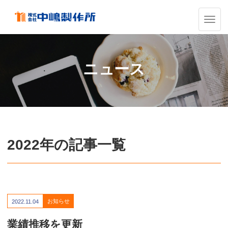
ナ
ビ
ゲ
ー
シ
ニュース
ョ
ン
の
切
替
2022年の記事一覧
お知らせ
2022.11.04
業績推移を更新