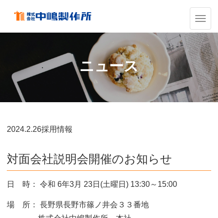
ナ
ビ
ゲ
ー
シ
ニュース
ョ
ン
の
切
替
2024.
2.26
採用情報
対面会社説明会開催のお知らせ
日 時： 令和 6年3月 23日(土曜日) 13:30～15:00
場 所： 長野県長野市篠ノ井会３３番地