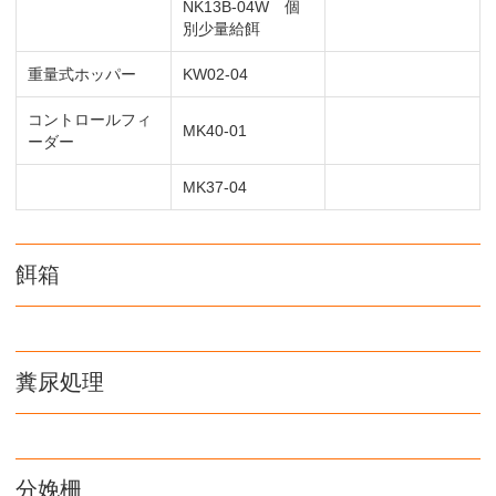
NK13B-04W 個
別少量給餌
重量式ホッパー
KW02-04
コントロールフィ
MK40-01
ーダー
MK37-04
餌箱
糞尿処理
分娩柵