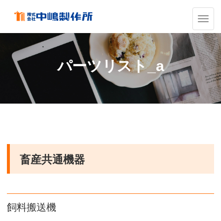
ナ
ビ
ゲ
ー
シ
パーツリスト_a
ョ
ン
の
切
替
畜産共通機器
飼料搬送機