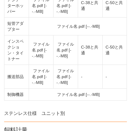
C-38と共
C-50と共
ターホッ
名.pdf [-
名.pdf [-
通
通
パー
-.-MB]
-.-MB]
短管アダ
ファイル名.pdf [--.-MB]
プター
インスペ
ファイル
ファイル
クショ
C-38と共
C-50と共
名.pdf [-
名.pdf [-
ン・タイ
通
通
-.-MB]
-.-MB]
トナー
ファイル
ファイル
搬送部品
名.pdf [-
名.pdf [-
-
-
-.-MB]
-.-MB]
制御機器
ファイル名.pdf [--.-MB]
ステンレス仕様 ユニット別
飼料計量